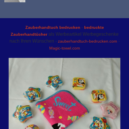
-
Zauberhandtuch bedrucken
bedruckte
als Werbeartikel Werbegeschenke
Zauberhandtücher
nach Ihren Wünschen -
-
zauberhandtuch-bedrucken.com
Magic-towel.com