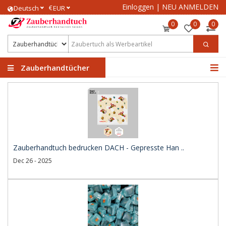
Einloggen
|
NEU ANMELDEN
€
Deutsch
EUR
0
0
0
Zauberhandtücher
Zauberhandtuch bedrucken DACH - Gepresste Han ..
Dec 26 - 2025