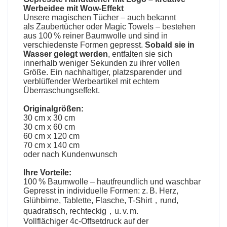
Werbeidee mit Wow-Effekt
Unsere
magischen Tücher
– auch bekannt
als
Zaubertücher oder Magic Towels
– bestehen
aus 100 % reiner Baumwolle und sind in
verschiedenste Formen gepresst.
Sobald sie in
Wasser gelegt werden
, entfalten sie sich
innerhalb weniger Sekunden zu ihrer vollen
Größe. Ein nachhaltiger, platzsparender und
verblüffender Werbeartikel mit echtem
Überraschungseffekt.
Originalgrößen:
30 cm x 30 cm
30 cm x 60 cm
60 cm x 120 cm
70 cm x 140 cm
oder nach Kundenwunsch
Ihre Vorteile:
100 % Baumwolle – hautfreundlich und waschbar
Gepresst in individuelle Formen: z. B. Herz,
Glühbirne, Tablette, Flasche, T-Shirt，rund,
quadratisch, rechteckig，u. v. m.
Vollflächiger 4c-Offsetdruck auf der