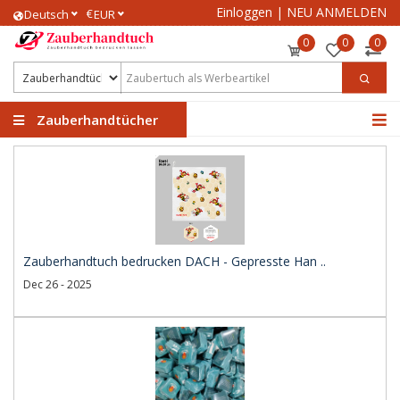
Einloggen
|
NEU ANMELDEN
€
Deutsch
EUR
0
0
0
Zauberhandtücher
Zauberhandtuch bedrucken DACH - Gepresste Han ..
Dec 26 - 2025