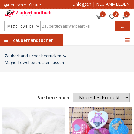
Einloggen
|
NEU ANMELDEN
€
Deutsch
EUR
0
0
0
Zauberhandtücher
Zauberhandtücher bedrucken
Magic Towel bedrucken lassen
Sortiere nach :