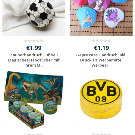
€1.99
€1.19
Zauberhandtuch Fußball
Gepresstes Handtuch inkl.
Magisches Handtücher mit
Druck als Werbemittel
Ihrem M...
Werbear...
Individuelle
Individuelle
Werbeartikel
Werbeartikel
anfragen
anfragen