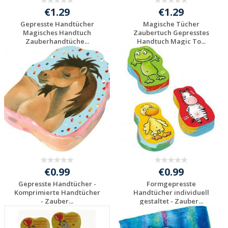
€1.29
€1.29
Gepresste Handtücher
Magische Tücher
Magisches Handtuch
Zaubertuch Gepresstes
Zauberhandtüche...
Handtuch Magic To...
Individuelle
Individuelle
Werbeartikel
Werbeartikel
anfragen
anfragen
€0.99
€0.99
Gepresste Handtücher -
Formgepresste
Komprimierte Handtücher
Handtücher individuell
- Zauber...
gestaltet - Zauber...
Individuelle
Individuelle
Werbeartikel
Werbeartikel