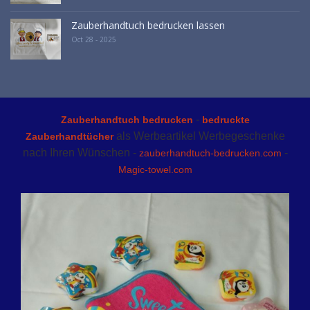
Zauberhandtuch bedrucken lassen
Oct 28 - 2025
-
Zauberhandtuch bedrucken
bedruckte
als Werbeartikel Werbegeschenke
Zauberhandtücher
nach Ihren Wünschen -
-
zauberhandtuch-bedrucken.com
Magic-towel.com