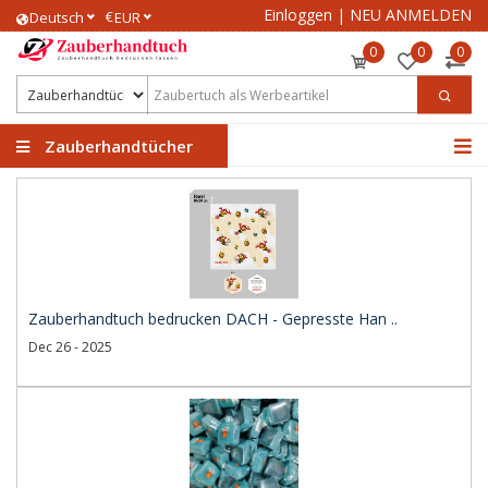
Einloggen
|
NEU ANMELDEN
€
Deutsch
EUR
0
0
0
Zauberhandtücher
Zauberhandtuch bedrucken DACH - Gepresste Han ..
Dec 26 - 2025