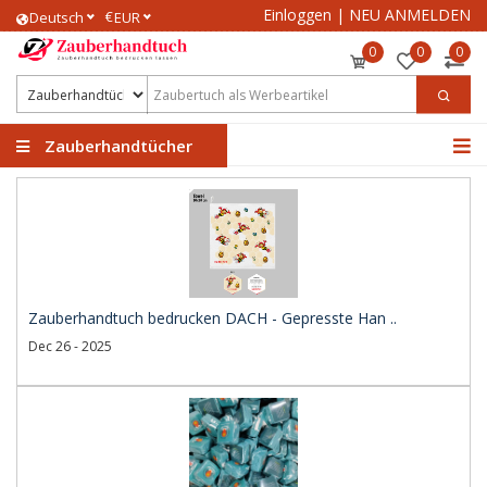
Einloggen
|
NEU ANMELDEN
€
Deutsch
EUR
0
0
0
Zauberhandtücher
Zauberhandtuch bedrucken DACH - Gepresste Han ..
Dec 26 - 2025