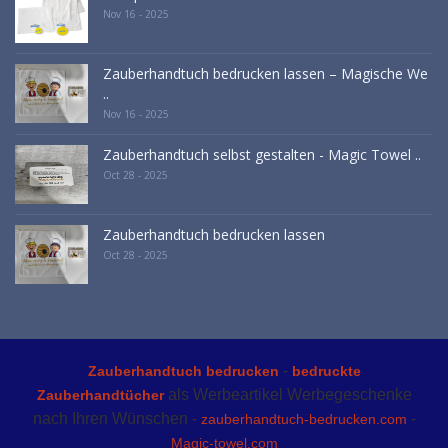
Nov 16 - 2025
Zauberhandtuch bedrucken lassen – Magische We
..
Nov 16 - 2025
Zauberhandtuch selbst gestalten - Magic Towel ..
Oct 28 - 2025
Zauberhandtuch bedrucken lassen
Oct 28 - 2025
-
Zauberhandtuch bedrucken
bedruckte
als Werbeartikel Werbegeschenke
Zauberhandtücher
nach Ihren Wünschen -
-
zauberhandtuch-bedrucken.com
Magic-towel.com