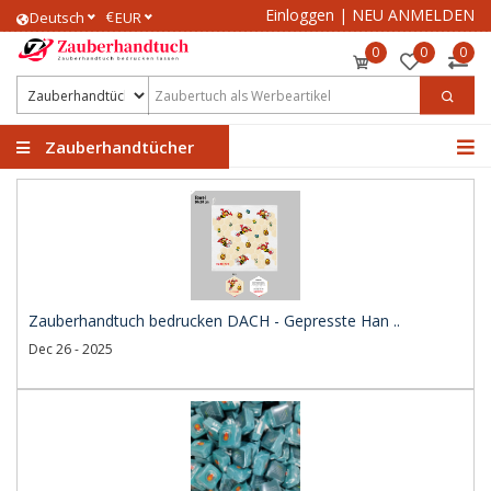
Einloggen
|
NEU ANMELDEN
€
Deutsch
EUR
0
0
0
Zauberhandtücher
Zauberhandtuch bedrucken DACH - Gepresste Han ..
Dec 26 - 2025