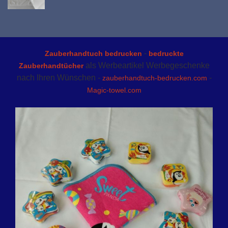
-
Zauberhandtuch bedrucken
bedruckte
als Werbeartikel Werbegeschenke
Zauberhandtücher
nach Ihren Wünschen -
-
zauberhandtuch-bedrucken.com
Magic-towel.com