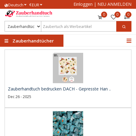
Einloggen
|
NEU ANMELDEN
€
Deutsch
EUR
0
0
0
Zauberhandtücher
Zauberhandtuch bedrucken DACH - Gepresste Han ..
Dec 26 - 2025