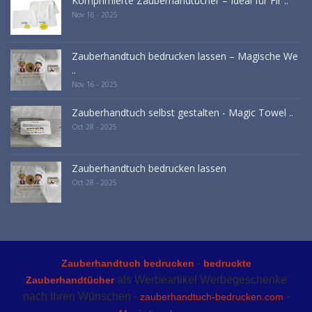
Komprimierte Zauberhandtücher – Ideal für Fir ..
Nov 16 - 2025
Zauberhandtuch bedrucken lassen – Magische We
..
Nov 16 - 2025
Zauberhandtuch selbst gestalten - Magic Towel ..
Oct 28 - 2025
Zauberhandtuch bedrucken lassen
Oct 28 - 2025
-
Zauberhandtuch bedrucken
bedruckte
als Werbeartikel Werbegeschenke
Zauberhandtücher
nach Ihren Wünschen -
-
zauberhandtuch-bedrucken.com