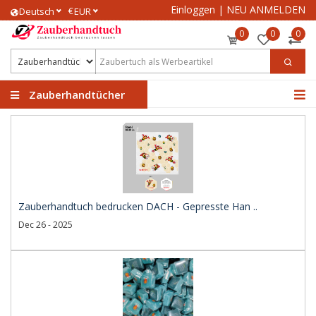
Einloggen
|
NEU ANMELDEN
€
Deutsch
EUR
0
0
0
Zauberhandtücher
Zauberhandtuch bedrucken DACH - Gepresste Han ..
Dec 26 - 2025