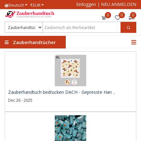
Einloggen
|
NEU ANMELDEN
€
Deutsch
EUR
0
0
0
Zauberhandtücher
Zauberhandtuch bedrucken DACH - Gepresste Han ..
Dec 26 - 2025