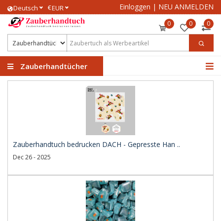
Einloggen
|
NEU ANMELDEN
€
Deutsch
EUR
0
0
0
Zauberhandtücher
Zauberhandtuch bedrucken DACH - Gepresste Han ..
Dec 26 - 2025