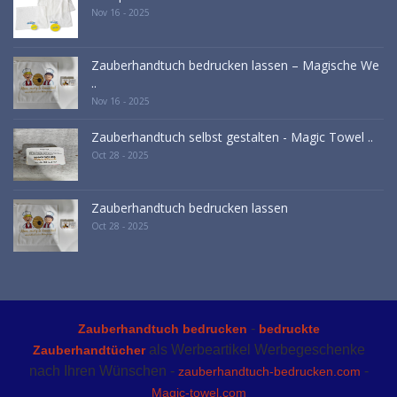
Nov 16 - 2025
Zauberhandtuch bedrucken lassen – Magische We
..
Nov 16 - 2025
Zauberhandtuch selbst gestalten - Magic Towel ..
Oct 28 - 2025
Zauberhandtuch bedrucken lassen
Oct 28 - 2025
-
Zauberhandtuch bedrucken
bedruckte
als Werbeartikel Werbegeschenke
Zauberhandtücher
nach Ihren Wünschen -
-
zauberhandtuch-bedrucken.com
Magic-towel.com