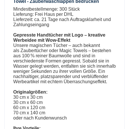
Towel - Zauberwaschlappen bedrucken
Mindestbestellmenge: 300 Stück
Lieferung: Frei Haus per DHL
Lieferzeit: ca. 21 Tage nach Auftragsklarheit und
Zahlungseingang
Gepresste Handtücher mit Logo
– kreative
Werbeidee mit Wow-Effekt
Unsere
magischen Tücher
– auch bekannt
als
Zaubertücher oder Magic Towels
– bestehen
aus 100 % reiner Baumwolle und sind in
verschiedenste Formen gepresst. Sobald sie in
Wasser gelegt werden, entfalten sie sich innerhalb
weniger Sekunden zu ihrer vollen Größe. Ein
nachhaltiger, platzsparender und verblüffender
Werbeartikel mit echtem Überraschungseffekt.
Originalgrößen:
30 cm x 30 cm
30 cm x 60 cm
60 cm x 120 cm
70 cm x 140 cm
oder nach Kundenwunsch
Ihre Vorteile: