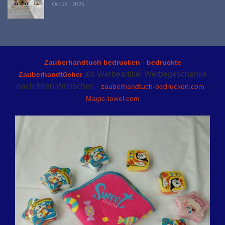
Oct 28 - 2025
-
Zauberhandtuch bedrucken
bedruckte
als Werbeartikel Werbegeschenke
Zauberhandtücher
nach Ihren Wünschen -
-
zauberhandtuch-bedrucken.com
Magic-towel.com