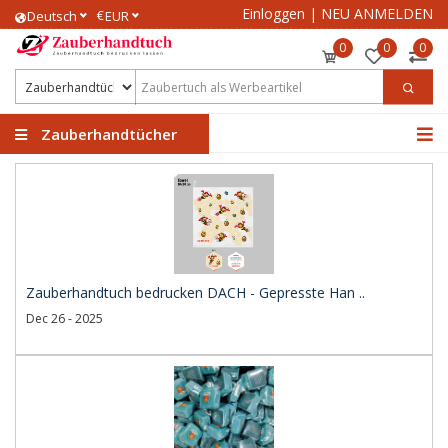
Einloggen
|
NEU ANMELDEN
€
Deutsch
EUR
0
0
0
Zauberhandtücher
Zauberhandtuch bedrucken DACH - Gepresste Han ..
Dec 26 - 2025