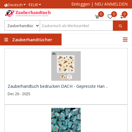
Einloggen
|
NEU ANMELDEN
€
Deutsch
EUR
0
0
0
Zauberhandtücher
Zauberhandtuch bedrucken DACH - Gepresste Han ..
Dec 26 - 2025