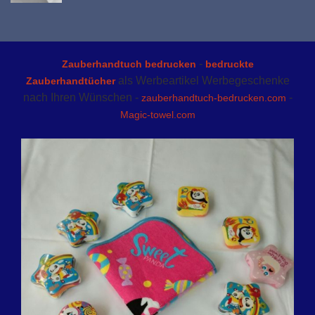
-
Zauberhandtuch bedrucken
bedruckte
als Werbeartikel Werbegeschenke
Zauberhandtücher
nach Ihren Wünschen -
-
zauberhandtuch-bedrucken.com
Magic-towel.com