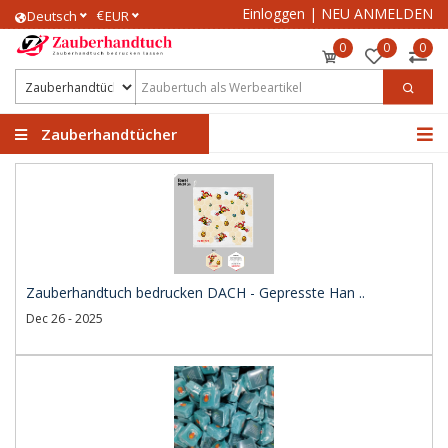
Einloggen
|
NEU ANMELDEN
€
Deutsch
EUR
0
0
0
Zauberhandtücher
Zauberhandtuch bedrucken DACH - Gepresste Han ..
Dec 26 - 2025