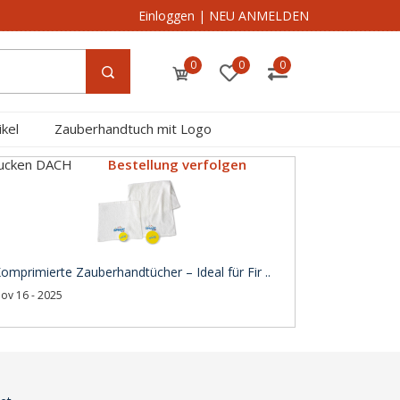
Einloggen
|
NEU ANMELDEN
0
0
0
kel
Zauberhandtuch mit Logo
rucken DACH
Bestellung verfolgen
omprimierte Zauberhandtücher – Ideal für Fir ..
ov 16 - 2025