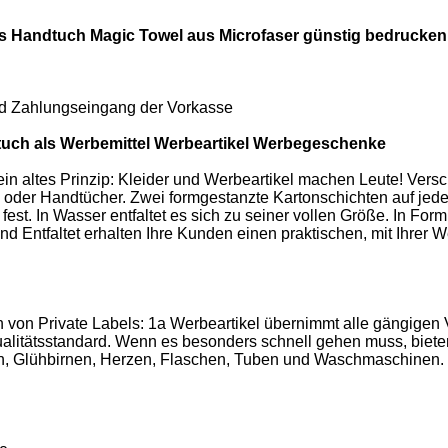
 Handtuch Magic Towel aus Microfaser günstig bedrucken 
und Zahlungseingang der Vorkasse
uch als Werbemittel Werbeartikel Werbegeschenke
ein altes Prinzip: Kleider und Werbeartikel machen Leute! Versc
 oder Handtücher. Zwei formgestanzte Kartonschichten auf jeder
fest. In Wasser entfaltet es sich zu seiner vollen Größe. In Fo
d Entfaltet erhalten Ihre Kunden einen praktischen, mit Ihrer 
 von Private Labels: 1a Werbeartikel übernimmt alle gängigen 
litätsstandard. Wenn es besonders schnell gehen muss, biete
ten, Glühbirnen, Herzen, Flaschen, Tuben und Waschmaschinen. 