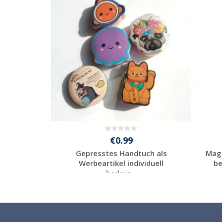
€0.99
cher -
Gepresstes Handtuch als
Magi
tücher -
Werbeartikel individuell
be
bedruc...
Individuelle
l
Werbeartikel
anfragen