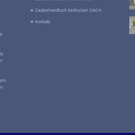
Zauberhandtuch bedrucken DACH
Kontakt
se
ls
er
nem
en