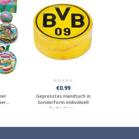
€0.99
her
Gepresstes Handtuch in
Formgep
er...
Sonderform individuell
individuel
bedrucken...
Individuelle
Werbeartikel
anfragen