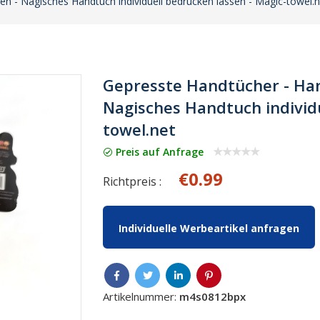
n - Nagisches Handtuch individuell bedrucken lassen - Magic-towel.n
Gepresste Handtücher - Han
Nagisches Handtuch individu
towel.net
Preis auf Anfrage
€0.99
Richtpreis :
Individuelle Werbeartikel anfragen
Artikelnummer:
m4s0812bpx