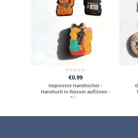
€0.99
cher -
Gepresste Handtücher -
G
tücher -
Handtuch in Wasser auflösen -
Na...
Individuelle
l
Werbeartikel
anfragen