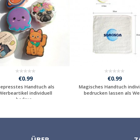
€0.99
€0.99
epresstes Handtuch als
Magisches Handtuch indivi
Werbeartikel individuell
bedrucken lassen als Wer
bedruc...
Individuelle
Individuelle
Werbeartikel
Werbeartikel
anfragen
anfragen
ÜBER
Z