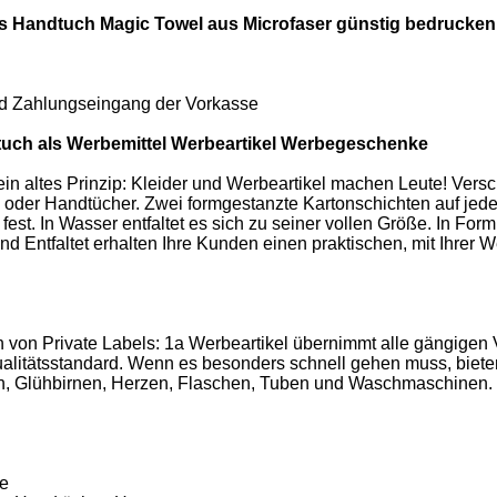
 Handtuch Magic Towel aus Microfaser günstig bedrucken 
und Zahlungseingang der Vorkasse
uch als Werbemittel Werbeartikel Werbegeschenke
ein altes Prinzip: Kleider und Werbeartikel machen Leute! Versc
 oder Handtücher. Zwei formgestanzte Kartonschichten auf jeder
fest. In Wasser entfaltet es sich zu seiner vollen Größe. In Fo
d Entfaltet erhalten Ihre Kunden einen praktischen, mit Ihrer 
 von Private Labels: 1a Werbeartikel übernimmt alle gängigen 
litätsstandard. Wenn es besonders schnell gehen muss, biete
ten, Glühbirnen, Herzen, Flaschen, Tuben und Waschmaschinen. 
le