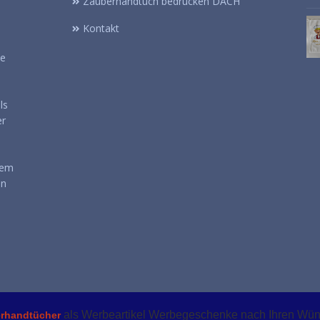
Zauberhandtuch bedrucken DACH
Kontakt
se
ls
er
nem
en
als Werbeartikel Werbegeschenke nach Ihren Wü
erhandtücher