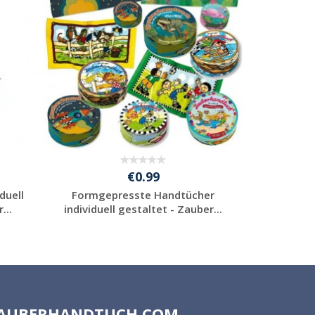
€0.99
duell
Formgepresste Handtücher
Gepre
...
individuell gestaltet - Zauber...
Sonde
Individuelle
Werbeartikel
anfragen
AUBERHANDTUCH.COM