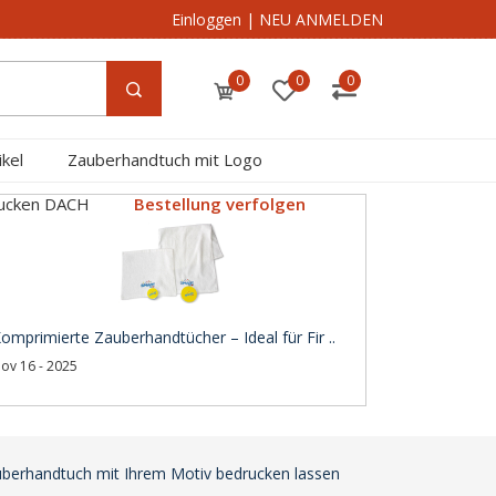
Einloggen
|
NEU ANMELDEN
0
0
0
kel
Zauberhandtuch mit Logo
rucken DACH
Bestellung verfolgen
omprimierte Zauberhandtücher – Ideal für Fir ..
ov 16 - 2025
auberhandtuch mit Ihrem Motiv bedrucken lassen