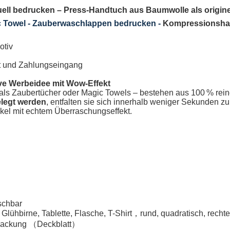
uell bedrucken
–
Press-Handtuch aus Baumwolle als originel
 Towel - Zauberwaschlappen bedrucken -
Kompressionsha
otiv
eit und Zahlungseingang
ve Werbeidee mit Wow-Effekt
als
Zaubertücher oder Magic Towels
– bestehen aus 100 % rein
elegt werden
, entfalten sie sich innerhalb weniger Sekunden zu 
ikel mit echtem Überraschungseffekt.
schbar
, Glühbirne, Tablette, Flasche, T-Shirt，rund, quadratisch, recht
erpackung （Deckblatt）