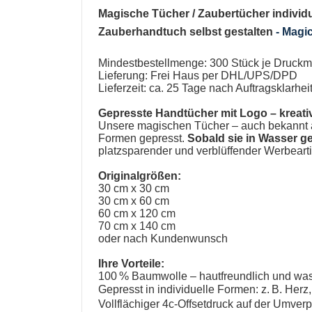
Magische Tücher
/
Zaubertücher individ
Zauberhandtuch selbst gestalten
-
Magic
Mindestbestellmenge: 300 Stück je Druckm
Lieferung: Frei Haus per DHL/UPS/DPD
Lieferzeit: ca. 25 Tage nach Auftragsklarh
Gepresste Handtücher mit Logo
– kreati
Unsere
magischen Tücher
– auch bekannt 
Formen gepresst.
Sobald sie in Wasser g
platzsparender und verblüffender Werbeart
Originalgrößen:
30 cm x 30 cm
30 cm x 60 cm
60 cm x 120 cm
70 cm x 140 cm
oder nach Kundenwunsch
Ihre Vorteile:
100 % Baumwolle – hautfreundlich und wa
Gepresst in individuelle Formen: z. B. Herz
Vollflächiger 4c-Offsetdruck auf der Umv