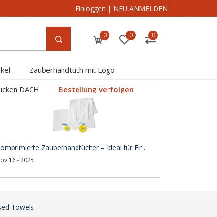
Einloggen
|
NEU ANMELDEN
0
0
0
kel
Zauberhandtuch mit Logo
rucken DACH
Bestellung verfolgen
omprimierte Zauberhandtücher – Ideal für Fir ..
ov 16 - 2025
sed Towels