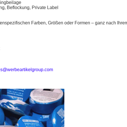
lingbeilage
g, Beflockung, Private Label
enspezifischen Farben, Größen oder Formen – ganz nach Ihre
n
t
es@werbeartikelgroup.com