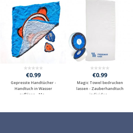
€0.99
€0.99
Gepresste Handtücher -
Magic Towel bedrucken
Handtuch in Wasser
lassen - Zauberhandtuch
auflösen - Ma...
individue...
Individuelle
Individuelle
Werbeartikel
Werbeartikel
anfragen
anfragen