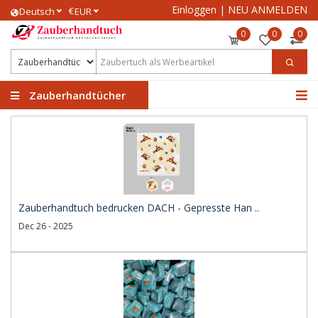
Einloggen
|
NEU ANMELDEN
€
Deutsch
EUR
0
0
0
Zauberhandtücher
Zauberhandtuch bedrucken DACH - Gepresste Han ..
Dec 26 - 2025