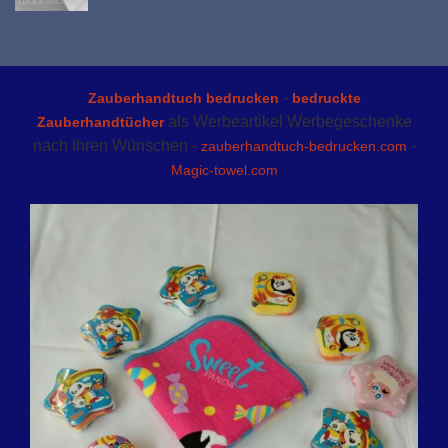
-
Zauberhandtuch bedrucken
bedruckte
als Werbeartikel Werbegeschenke
Zauberhandtücher
nach Ihren Wünschen -
-
zauberhandtuch-bedrucken.com
Magic-towel.com