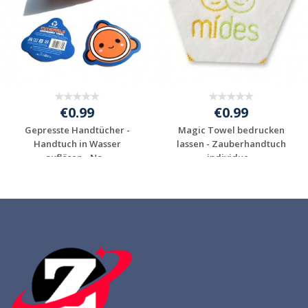
€0.99
€0.99
Gepresste Handtücher -
Magic Towel bedrucken
Handtuch in Wasser
lassen - Zauberhandtuch
auflösen - Na...
individue...
Individuelle
Individuelle
Werbeartikel
Werbeartikel
anfragen
anfragen