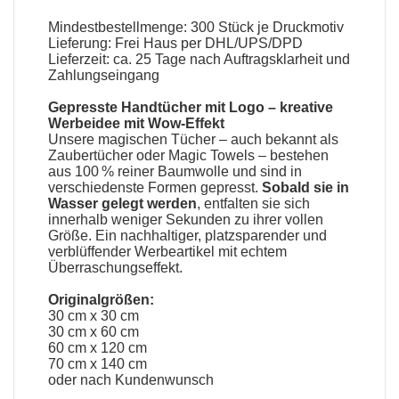
Mindestbestellmenge: 300 Stück je Druckmotiv
Lieferung: Frei Haus per DHL/UPS/DPD
Lieferzeit: ca. 25 Tage nach Auftragsklarheit und
Zahlungseingang
Gepresste Handtücher mit Logo
– kreative
Werbeidee mit Wow-Effekt
Unsere
magischen Tücher
– auch bekannt als
Zaubertücher oder Magic Towels
– bestehen
aus 100 % reiner Baumwolle und sind in
verschiedenste Formen gepresst.
Sobald sie in
Wasser gelegt werden
, entfalten sie sich
innerhalb weniger Sekunden zu ihrer vollen
Größe. Ein nachhaltiger, platzsparender und
verblüffender Werbeartikel mit echtem
Überraschungseffekt.
Originalgrößen:
30 cm x 30 cm
30 cm x 60 cm
60 cm x 120 cm
70 cm x 140 cm
oder nach Kundenwunsch