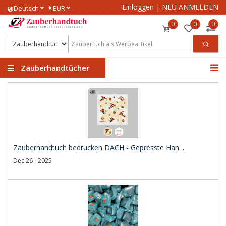
Einloggen
|
NEU ANMELDEN
€
Deutsch
EUR
0
0
0
Zauberhandtücher
Zauberhandtuch bedrucken DACH - Gepresste Han ..
Dec 26 - 2025