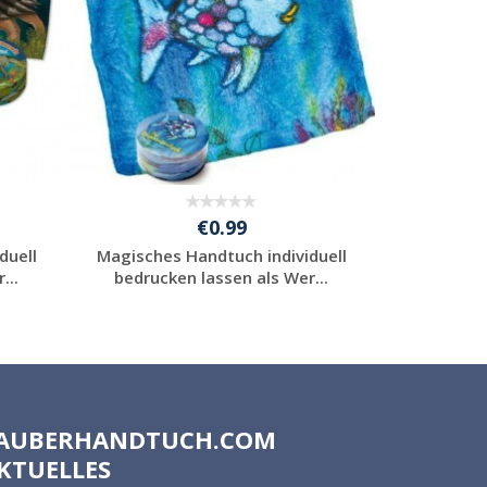
€0.99
duell
Magisches Handtuch individuell
Gepre
...
bedrucken lassen als Wer...
Sonde
Individuelle
Werbeartikel
anfragen
AUBERHANDTUCH.COM
KTUELLES