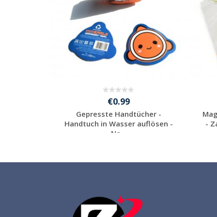
€0.99
aubertuch
Gepresste Handtücher -
Mag
ch Magic
Handtuch in Wasser auflösen -
- Z
Na...
Individuelle
l
Werbeartikel
anfragen