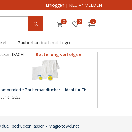
Einloggen
|
NEU ANMELDEN
0
0
0
kel
Zauberhandtuch mit Logo
rucken DACH
Bestellung verfolgen
omprimierte Zauberhandtücher – Ideal für Fir ..
ov 16 - 2025
iduell bedrucken lassen - Magic-towel.net