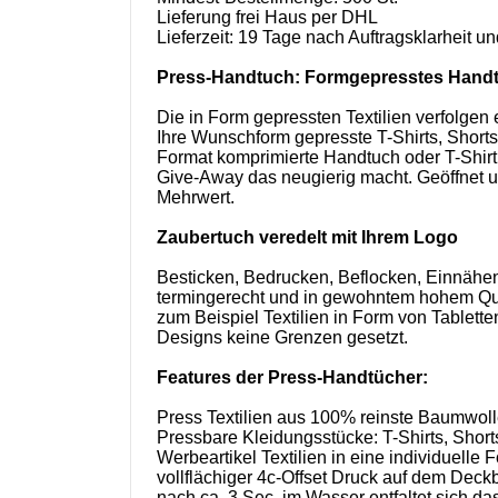
Lieferung frei Haus per DHL
Lieferzeit: 19 Tage nach Auftragsklarheit 
Press-Handtuch: Formgepresstes Handt
Die in Form gepressten Textilien verfolgen 
Ihre Wunschform gepresste T-Shirts, Shorts
Format komprimierte Handtuch oder T-Shirt 
Give-Away das neugierig macht. Geöffnet un
Mehrwert.
Zaubertuch veredelt mit Ihrem Logo
Besticken, Bedrucken, Beflocken, Einnähen
termingerecht und in gewohntem hohem Qua
zum Beispiel Textilien in Form von Tablet
Designs keine Grenzen gesetzt.
Features der Press-Handtücher:
Press Textilien aus 100% reinste Baumwol
Pressbare Kleidungsstücke: T-Shirts, Shor
Werbeartikel Textilien in eine individuelle 
vollflächiger 4c-Offset Druck auf dem Deckb
nach ca. 3 Sec. im Wasser entfaltet sich 