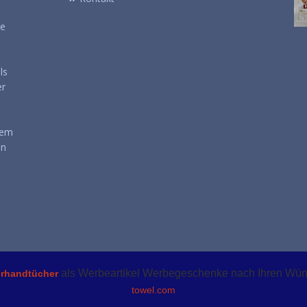
se
ls
er
nem
en
als Werbeartikel Werbegeschenke nach Ihren Wü
erhandtücher
towel.com