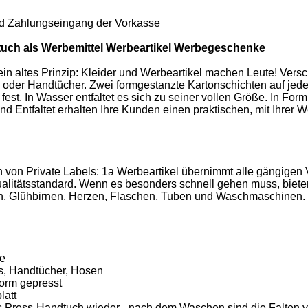
und Zahlungseingang der Vorkasse
uch als Werbemittel Werbeartikel Werbegeschenke
ein altes Prinzip: Kleider und Werbeartikel machen Leute! Versc
 oder Handtücher. Zwei formgestanzte Kartonschichten auf jeder
fest. In Wasser entfaltet es sich zu seiner vollen Größe. In Fo
d Entfaltet erhalten Ihre Kunden einen praktischen, mit Ihrer 
 von Private Labels: 1a Werbeartikel übernimmt alle gängigen 
litätsstandard. Wenn es besonders schnell gehen muss, biete
ten, Glühbirnen, Herzen, Flaschen, Tuben und Waschmaschinen. 
le
ts, Handtücher, Hosen
Form gepresst
latt
das Press-Handtuch wieder - nach dem Waschen sind die Falten