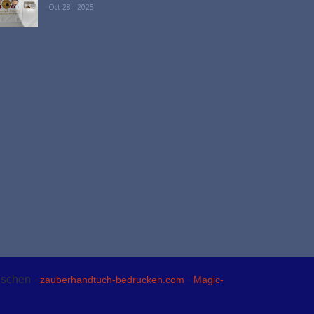
Oct 28 - 2025
nschen -
-
zauberhandtuch-bedrucken.com
Magic-