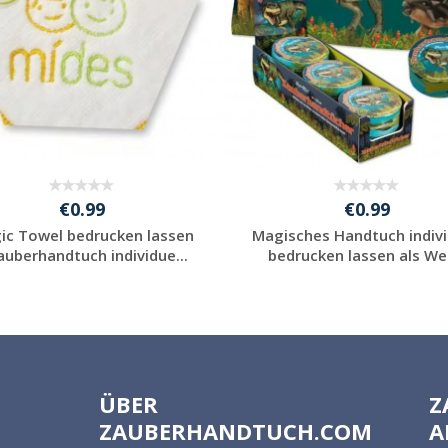
€0.99
€0.99
ic Towel bedrucken lassen
Magisches Handtuch indivi
auberhandtuch individue...
bedrucken lassen als Wer
Individuelle
Individuelle
Werbeartikel
Werbeartikel
anfragen
anfragen
ÜBER
Z
ZAUBERHANDTUCH.COM
A