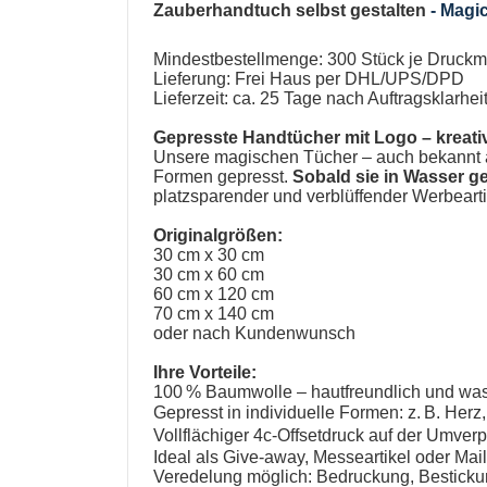
Zauberhandtuch selbst gestalten
-
Magic
Mindestbestellmenge: 300 Stück je Druckm
Lieferung: Frei Haus per DHL/UPS/DPD
Lieferzeit: ca. 25 Tage nach Auftragsklarh
Gepresste Handtücher mit Logo
– kreati
Unsere
magischen Tücher
– auch bekannt 
Formen gepresst.
Sobald sie in Wasser g
platzsparender und verblüffender Werbeart
Originalgrößen:
30 cm x 30 cm
30 cm x 60 cm
60 cm x 120 cm
70 cm x 140 cm
oder nach Kundenwunsch
Ihre Vorteile:
100 % Baumwolle – hautfreundlich und wa
Gepresst in individuelle Formen: z. B. Herz
Vollflächiger 4c-Offsetdruck auf der Umv
Ideal als Give-away, Messeartikel oder Mai
Veredelung möglich: Bedruckung, Bestickun