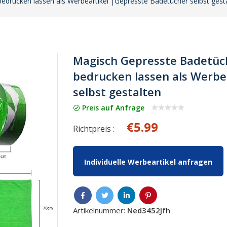
drucken lassen als Werbeartikel |Gepresste Badetücher selbst gest
Magisch Gepresste Badetüc
bedrucken lassen als Werbe
selbst gestalten
Preis auf Anfrage
€5.99
Richtpreis :
Individuelle Werbeartikel anfragen
Artikelnummer:
Ned3452Jfh