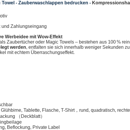
 Towel - Zauberwaschlappen bedrucken -
Kompressionsha
otiv
eit und Zahlungseingang
ve Werbeidee mit Wow-Effekt
als
Zaubertücher oder Magic Towels
– bestehen aus 100 % rein
elegt werden
, entfalten sie sich innerhalb weniger Sekunden zu 
ikel mit echtem Überraschungseffekt.
schbar
, Glühbirne, Tablette, Flasche, T-Shirt，rund, quadratisch, recht
erpackung （Deckblatt）
lingbeilage
g, Beflockung, Private Label