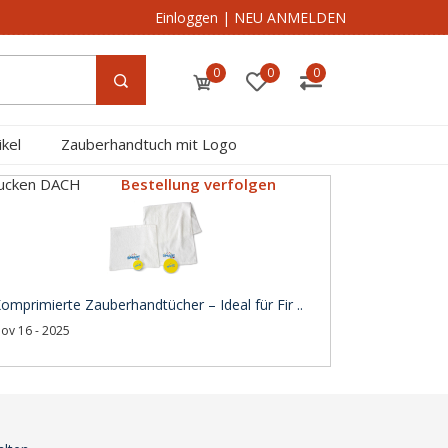
Einloggen
|
NEU ANMELDEN
0
0
0
kel
Zauberhandtuch mit Logo
rucken DACH
Bestellung verfolgen
omprimierte Zauberhandtücher – Ideal für Fir ..
ov 16 - 2025