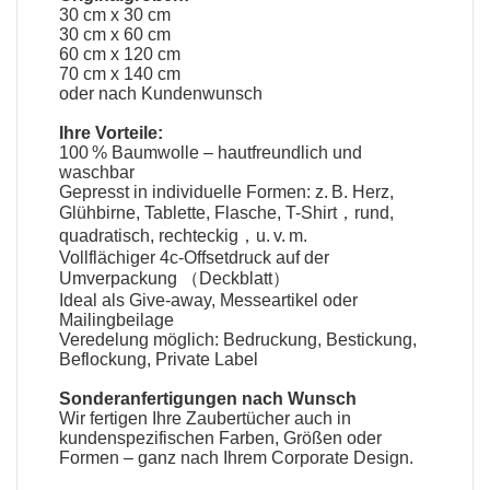
30 cm x 30 cm
30 cm x 60 cm
60 cm x 120 cm
70 cm x 140 cm
oder nach Kundenwunsch
Ihre Vorteile:
100 % Baumwolle – hautfreundlich und
waschbar
Gepresst in individuelle Formen: z. B. Herz,
Glühbirne, Tablette, Flasche, T-Shirt，rund,
quadratisch, rechteckig，u. v. m.
Vollflächiger 4c-Offsetdruck auf der
Umverpackung （Deckblatt）
Ideal als Give-away, Messeartikel oder
Mailingbeilage
Veredelung möglich: Bedruckung, Bestickung,
Beflockung, Private Label
Sonderanfertigungen nach Wunsch
Wir fertigen Ihre
Zaubertücher
auch in
kundenspezifischen Farben, Größen oder
Formen – ganz nach Ihrem Corporate Design.