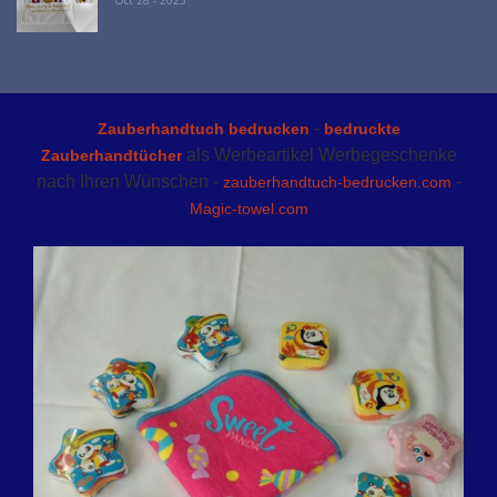
Oct 28 - 2025
-
Zauberhandtuch bedrucken
bedruckte
als Werbeartikel Werbegeschenke
Zauberhandtücher
nach Ihren Wünschen -
-
zauberhandtuch-bedrucken.com
Magic-towel.com