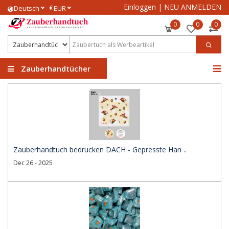
Einloggen
|
NEU ANMELDEN
€
Deutsch
EUR
0
0
0
Zauberhandtücher
Zauberhandtuch bedrucken DACH - Gepresste Han ..
Dec 26 - 2025