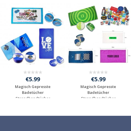
€5.99
€5.99
Magisch Gepresste
Magisch Gepresste
Badetücher
Badetücher
Strandhandtücher
Strandhandtücher
bedrucken...
bedrucken...
Individuelle
Individuelle
Werbeartikel
Werbeartikel
anfragen
anfragen