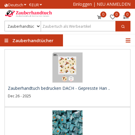
Einloggen
|
NEU ANMELDEN
€
Deutsch
EUR
0
0
0
Zauberhandtücher
Zauberhandtuch bedrucken DACH - Gepresste Han ..
Dec 26 - 2025