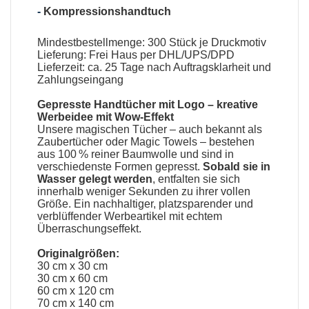
-
Kompressionshandtuch
Mindestbestellmenge: 300 Stück je Druckmotiv
Lieferung: Frei Haus per DHL/UPS/DPD
Lieferzeit: ca. 25 Tage nach Auftragsklarheit und
Zahlungseingang
Gepresste Handtücher mit Logo
– kreative
Werbeidee mit Wow-Effekt
Unsere
magischen Tücher
– auch bekannt als
Zaubertücher oder Magic Towels
– bestehen
aus 100 % reiner Baumwolle und sind in
verschiedenste Formen gepresst.
Sobald sie in
Wasser gelegt werden
, entfalten sie sich
innerhalb weniger Sekunden zu ihrer vollen
Größe. Ein nachhaltiger, platzsparender und
verblüffender Werbeartikel mit echtem
Überraschungseffekt.
Originalgrößen:
30 cm x 30 cm
30 cm x 60 cm
60 cm x 120 cm
70 cm x 140 cm