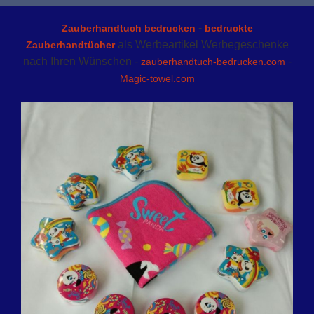
-
Zauberhandtuch bedrucken
bedruckte
als Werbeartikel Werbegeschenke
Zauberhandtücher
nach Ihren Wünschen -
-
zauberhandtuch-bedrucken.com
Magic-towel.com