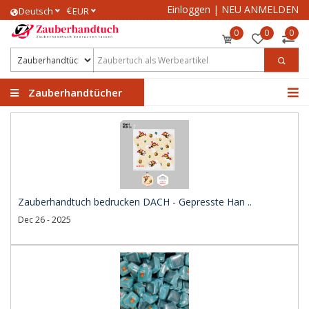
Einloggen
|
NEU ANMELDEN
€
Deutsch
EUR
0
0
0
Zauberhandtücher
Zauberhandtuch bedrucken DACH - Gepresste Han ..
Dec 26 - 2025