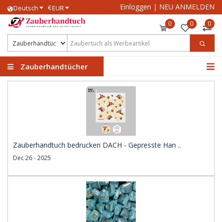
Einloggen
|
NEU ANMELDEN
€
Deutsch
EUR
0
0
0
Zauberhandtücher
Zauberhandtuch bedrucken DACH - Gepresste Han ..
Dec 26 - 2025