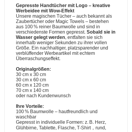
Gepresste Handtücher mit Logo
– kreative
Werbeidee mit Wow-Effekt
Unsere
magischen Tücher
– auch bekannt als
Zaubertücher oder Magic Towels
– bestehen
aus 100 % reiner Baumwolle und sind in
verschiedenste Formen gepresst.
Sobald sie in
Wasser gelegt werden
, entfalten sie sich
innerhalb weniger Sekunden zu ihrer vollen
Größe. Ein nachhaltiger, platzsparender und
verblüffender Werbeartikel mit echtem
Überraschungseffekt.
Originalgrößen:
30 cm x 30 cm
30 cm x 60 cm
60 cm x 120 cm
70 cm x 140 cm
oder nach Kundenwunsch
Ihre Vorteile:
100 % Baumwolle – hautfreundlich und
waschbar
Gepresst in individuelle Formen: z. B. Herz,
Glühbirne, Tablette, Flasche, T-Shirt，rund,