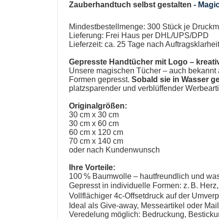
Zauberhandtuch selbst gestalten
-
Magic
Mindestbestellmenge: 300 Stück je Druckm
Lieferung: Frei Haus per DHL/UPS/DPD
Lieferzeit: ca. 25 Tage nach Auftragsklarh
Gepresste Handtücher mit Logo
– kreati
Unsere
magischen Tücher
– auch bekannt 
Formen gepresst.
Sobald sie in Wasser g
platzsparender und verblüffender Werbeart
Originalgrößen:
30 cm x 30 cm
30 cm x 60 cm
60 cm x 120 cm
70 cm x 140 cm
oder nach Kundenwunsch
Ihre Vorteile:
100 % Baumwolle – hautfreundlich und wa
Gepresst in individuelle Formen: z. B. Herz
Vollflächiger 4c-Offsetdruck auf der Umv
Ideal als Give-away, Messeartikel oder Mai
Veredelung möglich: Bedruckung, Bestickun