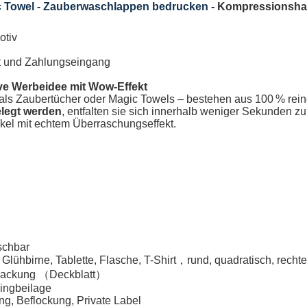
 Towel - Zauberwaschlappen bedrucken -
Kompressionsha
otiv
eit und Zahlungseingang
ve Werbeidee mit Wow-Effekt
als
Zaubertücher oder Magic Towels
– bestehen aus 100 % rein
elegt werden
, entfalten sie sich innerhalb weniger Sekunden zu 
ikel mit echtem Überraschungseffekt.
schbar
, Glühbirne, Tablette, Flasche, T-Shirt，rund, quadratisch, recht
erpackung （Deckblatt）
lingbeilage
g, Beflockung, Private Label