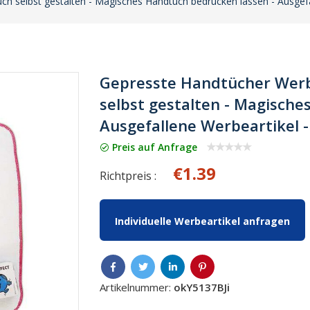
ch selbst gestalten - Magisches Handtuch bedrucken lassen - Ausgef
Gepresste Handtücher Werb
selbst gestalten - Magische
Ausgefallene Werbeartikel 
Preis auf Anfrage
€1.39
Richtpreis :
Individuelle Werbeartikel anfragen
Artikelnummer:
okY5137BJi