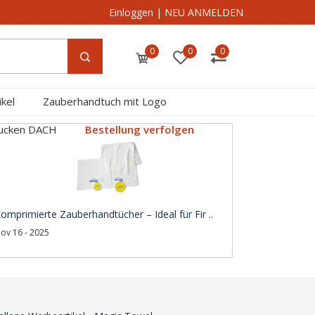
Einloggen
|
NEU ANMELDEN
0
0
0
kel
Zauberhandtuch mit Logo
rucken DACH
Bestellung verfolgen
omprimierte Zauberhandtücher – Ideal für Fir ..
ov 16 - 2025