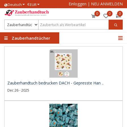
Einloggen
|
NEU ANMELDEN
€
Deutsch
EUR
0
0
0
Zauberhandtücher
Zauberhandtuch bedrucken DACH - Gepresste Han ..
Dec 26 - 2025