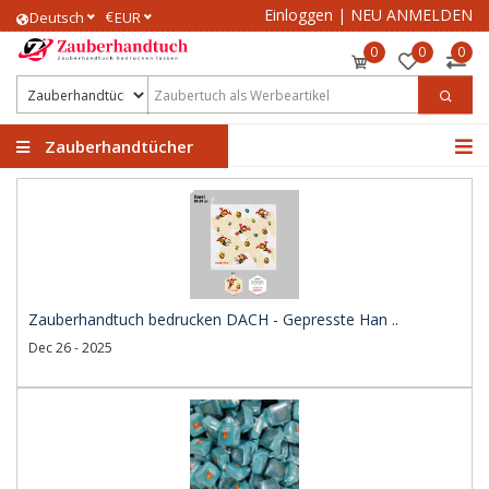
Einloggen
|
NEU ANMELDEN
€
Deutsch
EUR
0
0
0
Zauberhandtücher
Zauberhandtuch bedrucken DACH - Gepresste Han ..
Dec 26 - 2025