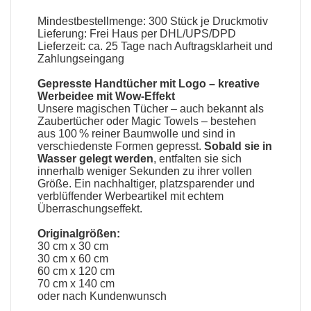
Mindestbestellmenge: 300 Stück je Druckmotiv
Lieferung: Frei Haus per DHL/UPS/DPD
Lieferzeit: ca. 25 Tage nach Auftragsklarheit und
Zahlungseingang
Gepresste Handtücher mit Logo
– kreative
Werbeidee mit Wow-Effekt
Unsere
magischen Tücher
– auch bekannt als
Zaubertücher oder Magic Towels
– bestehen
aus 100 % reiner Baumwolle und sind in
verschiedenste Formen gepresst.
Sobald sie in
Wasser gelegt werden
, entfalten sie sich
innerhalb weniger Sekunden zu ihrer vollen
Größe. Ein nachhaltiger, platzsparender und
verblüffender Werbeartikel mit echtem
Überraschungseffekt.
Originalgrößen:
30 cm x 30 cm
30 cm x 60 cm
60 cm x 120 cm
70 cm x 140 cm
oder nach Kundenwunsch