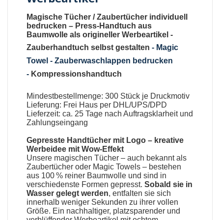
Magische Tücher
/
Zaubertücher individuell
bedrucken
–
Press-Handtuch aus
Baumwolle als origineller Werbeartikel
-
Zauberhandtuch selbst gestalten
-
Magic
Towel - Zauberwaschlappen bedrucken
-
Kompressionshandtuch
Mindestbestellmenge: 300 Stück je Druckmotiv
Lieferung: Frei Haus per DHL/UPS/DPD
Lieferzeit: ca. 25 Tage nach Auftragsklarheit und
Zahlungseingang
Gepresste Handtücher mit Logo
– kreative
Werbeidee mit Wow-Effekt
Unsere
magischen Tücher
– auch bekannt als
Zaubertücher oder Magic Towels
– bestehen
aus 100 % reiner Baumwolle und sind in
verschiedenste Formen gepresst.
Sobald sie in
Wasser gelegt werden
, entfalten sie sich
innerhalb weniger Sekunden zu ihrer vollen
Größe. Ein nachhaltiger, platzsparender und
verblüffender Werbeartikel mit echtem