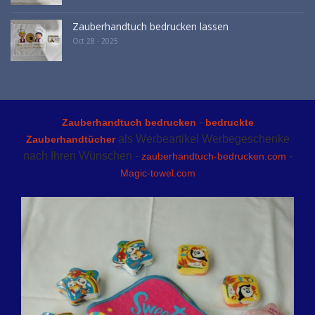
Zauberhandtuch bedrucken lassen
Oct 28 - 2025
-
Zauberhandtuch bedrucken
bedruckte
als Werbeartikel Werbegeschenke
Zauberhandtücher
nach Ihren Wünschen -
-
zauberhandtuch-bedrucken.com
Magic-towel.com