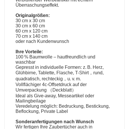
Überraschungseffekt.
Originalgrößen:
30 cm x 30 cm
30 cm x 60 cm
60 cm x 120 cm
70 cm x 140 cm
oder nach Kundenwunsch
Ihre Vorteile:
100 % Baumwolle – hautfreundlich und
waschbar
Gepresst in individuelle Formen: z. B. Herz,
Glühbirne, Tablette, Flasche, T-Shirt，rund,
quadratisch, rechteckig，u. v. m.
Vollflächiger 4c-Offsetdruck auf der
Umverpackung （Deckblatt）
Ideal als Give-away, Messeartikel oder
Mailingbeilage
Veredelung möglich: Bedruckung, Bestickung,
Beflockung, Private Label
Sonderanfertigungen nach Wunsch
Wir fertigen Ihre
Zaubertücher
auch in