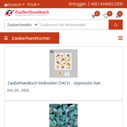
Einloggen
|
NEU ANMELDEN
€
Deutsch
EUR
0
0
0
Zauberhandtücher
Zauberhandtuch bedrucken DACH - Gepresste Han ..
Dec 26 - 2025