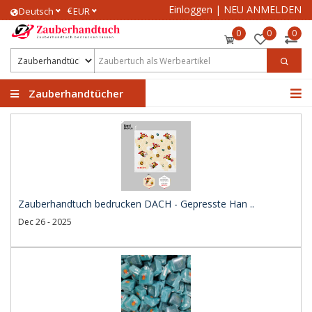
Einloggen
|
NEU ANMELDEN
€
Deutsch
EUR
0
0
0
Zauberhandtücher
Zauberhandtuch bedrucken DACH - Gepresste Han ..
Dec 26 - 2025