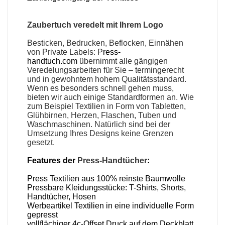
Zaubertuch veredelt mit Ihrem Logo
Besticken, Bedrucken, Beflocken, Einnähen
von Private Labels: P
ress-
handtuch.com
übernimmt alle gängigen
Veredelungsarbeiten für Sie – termingerecht
und in gewohntem hohem Qualitätsstandard.
Wenn es besonders schnell gehen muss,
bieten wir auch einige Standardformen an. Wie
zum Beispiel Textilien in Form von Tabletten,
Glühbirnen, Herzen, Flaschen, Tuben und
Waschmaschinen. Natürlich sind bei der
Umsetzung Ihres Designs keine Grenzen
gesetzt.
Features der
Press-Handtücher
:
Press Textilien aus 100% reinste Baumwolle
Pressbare Kleidungsstücke: T-Shirts, Shorts,
Handtücher, Hosen
Werbeartikel Textilien in eine individuelle Form
gepresst
vollflächiger 4c-Offset Druck auf dem Deckblatt