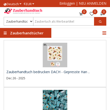
Einloggen
|
NEU ANMELDEN
€
Deutsch
EUR
0
0
0
Zauberhandtücher
Zauberhandtuch bedrucken DACH - Gepresste Han ..
Dec 26 - 2025