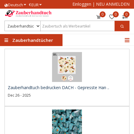
Einloggen
|
NEU ANMELDEN
€
Deutsch
EUR
0
0
0
Zauberhandtücher
Zauberhandtuch bedrucken DACH - Gepresste Han ..
Dec 26 - 2025