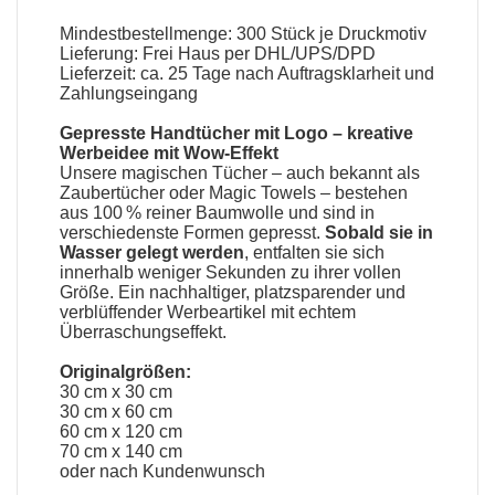
Mindestbestellmenge: 300 Stück je Druckmotiv
Lieferung: Frei Haus per DHL/UPS/DPD
Lieferzeit: ca. 25 Tage nach Auftragsklarheit und
Zahlungseingang
Gepresste Handtücher mit Logo
– kreative
Werbeidee mit Wow-Effekt
Unsere
magischen Tücher
– auch bekannt als
Zaubertücher oder Magic Towels
– bestehen
aus 100 % reiner Baumwolle und sind in
verschiedenste Formen gepresst.
Sobald sie in
Wasser gelegt werden
, entfalten sie sich
innerhalb weniger Sekunden zu ihrer vollen
Größe. Ein nachhaltiger, platzsparender und
verblüffender Werbeartikel mit echtem
Überraschungseffekt.
Originalgrößen:
30 cm x 30 cm
30 cm x 60 cm
60 cm x 120 cm
70 cm x 140 cm
oder nach Kundenwunsch