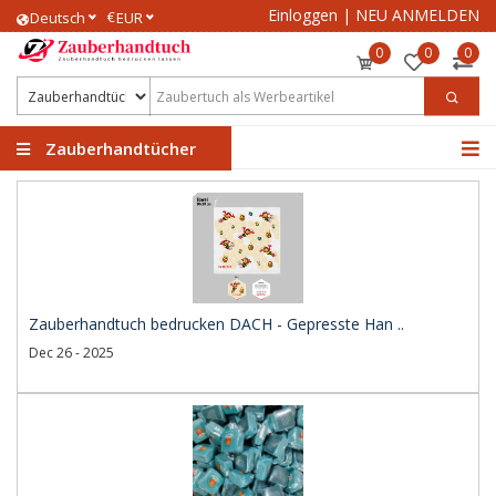
Einloggen
|
NEU ANMELDEN
€
Deutsch
EUR
0
0
0
Zauberhandtücher
Zauberhandtuch bedrucken DACH - Gepresste Han ..
Dec 26 - 2025