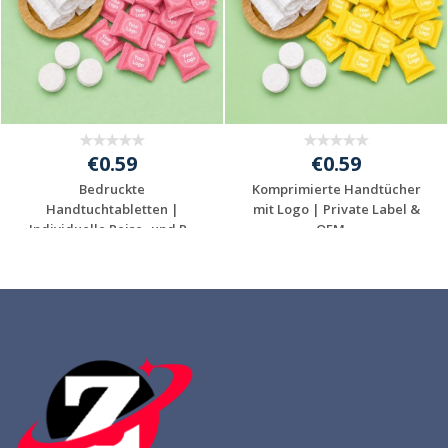
€0.59
€0.59
Bedruckte
Komprimierte Handtücher
Handtuchtabletten |
mit Logo | Private Label &
Individuelle Reise- und P...
OEM ...
Individuelle
Individuelle
Werbeartikel
Werbeartikel
anfragen
anfragen