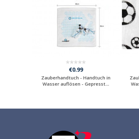
€0.99
ch als
Zauberhandtuch - Handtuch in
Zau
artikel
Wasser auflösen - Gepresst...
Was
Individuelle
l
Werbeartikel
anfragen