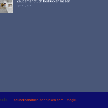
Zauberhandtuch bedrucken lassen
Oct 28 - 2025
nschen -
-
zauberhandtuch-bedrucken.com
Magic-