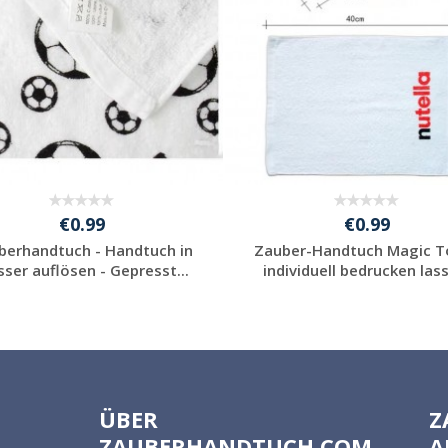
€0.99
€0.99
berhandtuch - Handtuch in
Zauber-Handtuch Magic T
ser auflösen - Gepresst...
individuell bedrucken lass
Individuelle
Individuelle
Werbeartikel
Werbeartikel
anfragen
anfragen
ÜBER
Z
ZAUBERHANDTUCH.COM
A