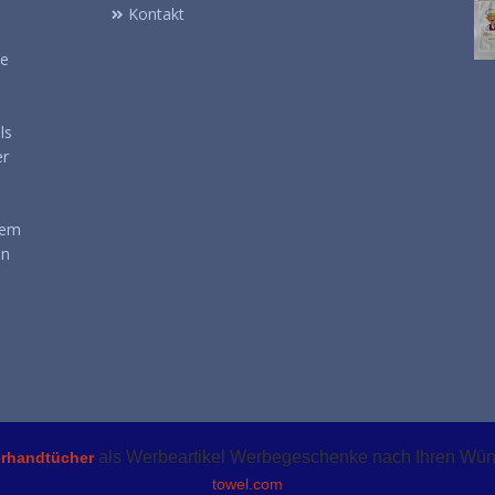
Kontakt
se
ls
er
nem
en
als Werbeartikel Werbegeschenke nach Ihren Wü
erhandtücher
towel.com