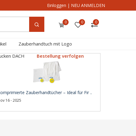
Einloggen
|
NEU ANMELDEN
0
0
0
kel
Zauberhandtuch mit Logo
rucken DACH
Bestellung verfolgen
omprimierte Zauberhandtücher – Ideal für Fir ..
ov 16 - 2025