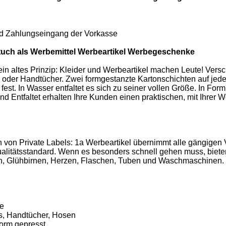
und Zahlungseingang der Vorkasse
uch als Werbemittel Werbeartikel Werbegeschenke
ein altes Prinzip: Kleider und Werbeartikel machen Leute! Versc
 oder Handtücher. Zwei formgestanzte Kartonschichten auf jeder
fest. In Wasser entfaltet es sich zu seiner vollen Größe. In Fo
d Entfaltet erhalten Ihre Kunden einen praktischen, mit Ihrer 
 von Private Labels: 1a Werbeartikel übernimmt alle gängigen 
litätsstandard. Wenn es besonders schnell gehen muss, biete
ten, Glühbirnen, Herzen, Flaschen, Tuben und Waschmaschinen. 
le
ts, Handtücher, Hosen
Form gepresst