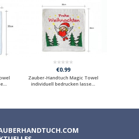
€0.99
owel
Zauber-Handtuch Magic Towel
Magisches
e...
individuell bedrucken lasse...
bedruck
Individuelle
Werbeartikel
anfragen
AUBERHANDTUCH.COM
KTUELLES