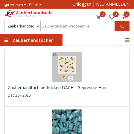
Einloggen
|
NEU ANMELDEN
€
Deutsch
EUR
0
0
0
Zauberhandtücher
Zauberhandtuch bedrucken DACH - Gepresste Han ..
Dec 26 - 2025