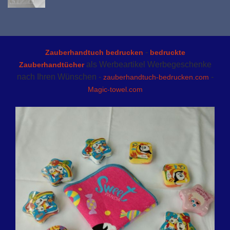
-
Zauberhandtuch bedrucken
bedruckte
als Werbeartikel Werbegeschenke
Zauberhandtücher
nach Ihren Wünschen -
-
zauberhandtuch-bedrucken.com
Magic-towel.com