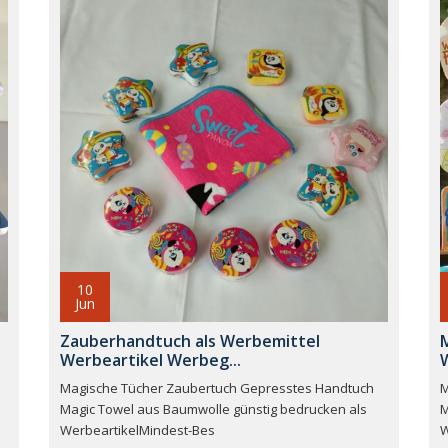
10
Jun
Zauberhandtuch als Werbemittel
Werbeartikel Werbeg...
W
Magische Tücher Zaubertuch Gepresstes Handtuch
M
Magic Towel aus Baumwolle günstig bedrucken als
M
WerbeartikelMindest-Bes
W