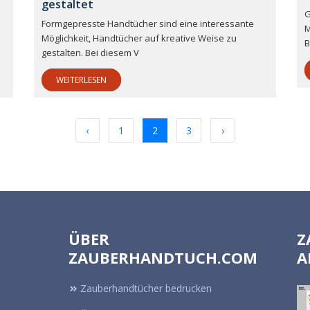
gestaltet
G
Formgepresste Handtücher sind eine interessante
M
Möglichkeit, Handtücher auf kreative Weise zu
B
gestalten. Bei diesem V
WEITERLESEN
‹
1
2
3
›
ÜBER
Z
ZAUBERHANDTUCH.COM
A
Zauberhandtücher bedrucken