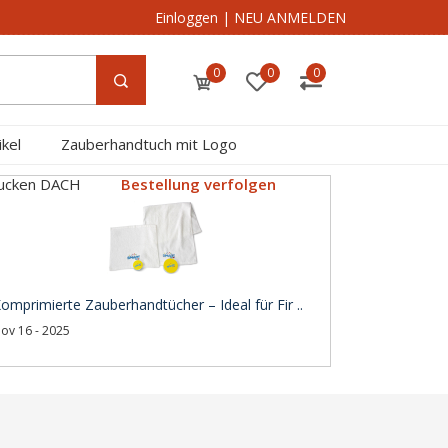
Einloggen
|
NEU ANMELDEN
0
0
0
kel
Zauberhandtuch mit Logo
rucken DACH
Bestellung verfolgen
omprimierte Zauberhandtücher – Ideal für Fir ..
ov 16 - 2025