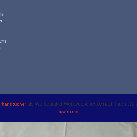
ls
er
nem
en
als Werbeartikel Werbegeschenke nach Ihren Wü
erhandtücher
towel.com