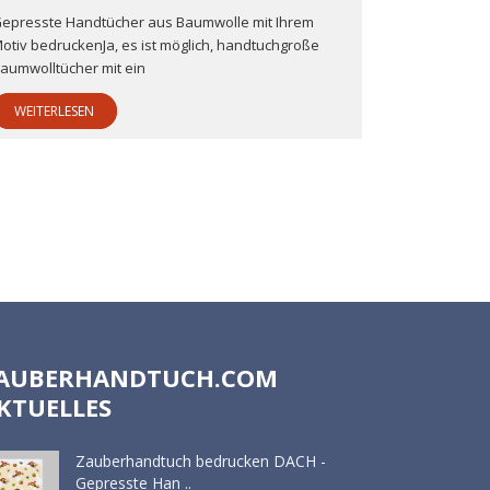
epresste Handtücher aus Baumwolle mit Ihrem
otiv bedruckenJa, es ist möglich, handtuchgroße
aumwolltücher mit ein
WEITERLESEN
AUBERHANDTUCH.COM
KTUELLES
Zauberhandtuch bedrucken DACH -
Gepresste Han ..