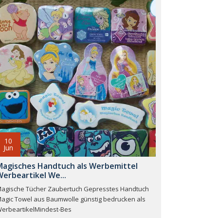
10
Jun
Magisches Handtuch als Werbemittel
erbeartikel We...
agische Tücher Zaubertuch Gepresstes Handtuch
agic Towel aus Baumwolle günstig bedrucken als
erbeartikelMindest-Bes