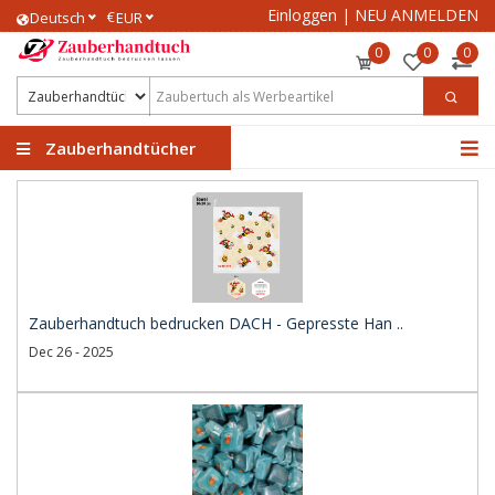
Einloggen
|
NEU ANMELDEN
€
Deutsch
EUR
0
0
0
Zauberhandtücher
Zauberhandtuch bedrucken DACH - Gepresste Han ..
Dec 26 - 2025