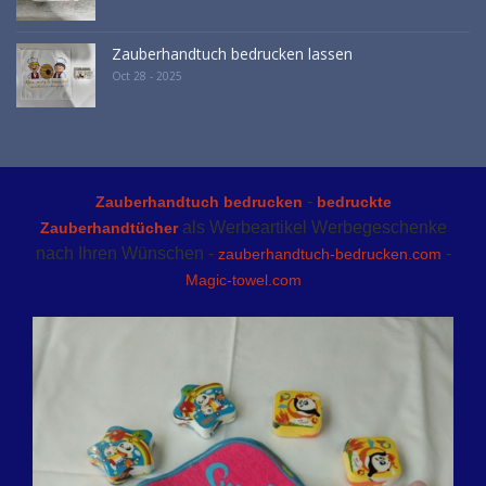
Zauberhandtuch bedrucken lassen
Oct 28 - 2025
-
Zauberhandtuch bedrucken
bedruckte
als Werbeartikel Werbegeschenke
Zauberhandtücher
nach Ihren Wünschen -
-
zauberhandtuch-bedrucken.com
Magic-towel.com